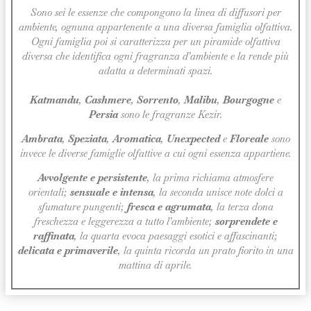
Sono sei le essenze che compongono la linea di diffusori per
ambiente, ognuna appartenente a una diversa famiglia olfattiva.
Ogni famiglia poi si caratterizza per un piramide olfattiva
diversa che identifica ogni fragranza d’ambiente e la rende più
adatta a determinati spazi.
Katmandu
,
Cashmere
,
Sorrento
,
Malibu
,
Bourgogne
e
Persia
sono le fragranze Kezir.
Ambrata
,
Speziata
,
Aromatica
,
Unexpected
e
Floreale
sono
invece le diverse famiglie olfattive a cui ogni essenza appartiene.
Avvolgente e persistente
, la prima richiama atmosfere
orientali;
sensuale e intensa
, la seconda unisce note dolci a
sfumature pungenti;
fresca e agrumata
, la terza dona
freschezza e leggerezza a tutto l’ambiente;
sorprendete e
raffinata
, la quarta evoca paesaggi esotici e affascinanti;
delicata e primaverile
, la quinta ricorda un prato fiorito in una
mattina di aprile.