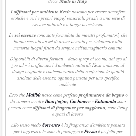
decor
Made in Italy
.
I diffusori per ambiente
Kezir
nascono per creare atmosfere
esotiche e veri e propri viaggi sensoriali, grazie a una serie di
essenze naturali e a lunga persistenza.
Le
sei essenze
sono state formulata da maestri profumatori, che
hanno ricreato un set di aromi pensato per richiamare alla
memoria luoghi fissati da sempre nell’immaginario comune.
Disponibili di diversi formati – dallo spray al 100 ml, dal 250 al
500 ml – i profumatori d’ambiente naturali Kezir uniscono al
design originale e contemporaneo della confezione la qualità
assoluta delle essenze, ognuna pensata per uno specifico
ambiente.
Ecco che
Malibù
nasce come perfetto
profumatore da bagno
o
da camera mentre
Bourgogne
,
Cachmere
e
Katmandu
sono
pensati come
diffusori di fragranze per soggiorno
, zone living
e spazi di lavoro.
Allo stesso modo
Sorrento
è la fragranza d’ambiente pensata
per l’ingresso o le zone di passaggio e
Persia
è perfetta per