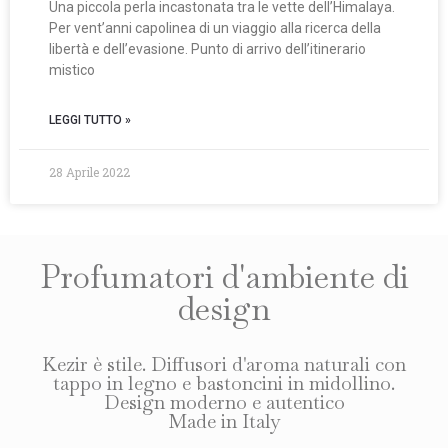
Una piccola perla incastonata tra le vette dell’Himalaya.
Per vent’anni capolinea di un viaggio alla ricerca della
libertà e dell’evasione. Punto di arrivo dell’itinerario
mistico
LEGGI TUTTO »
28 Aprile 2022
Profumatori d'ambiente naturali Kezir, fragranza
Diffusori d'ambiente naturali Kezir, fragranza
Accogliente
Avvolgente
Leggiadro
Intenso
Esotico
Bourgogne
Cashmere
Profumatori d'ambiente di
design
Kezir è stile. Diffusori d'aroma naturali con
tappo in legno e bastoncini in midollino.
Design moderno e autentico
Made in Italy