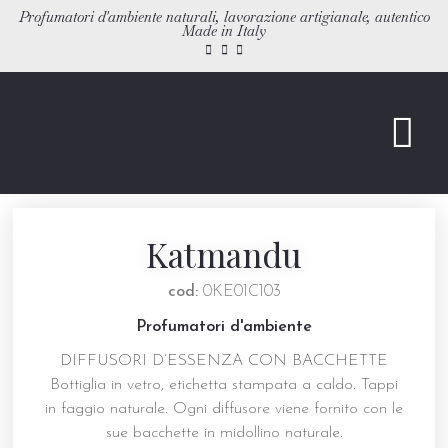
Profumatori d'ambiente naturali, lavorazione artigianale, autentico
Made in Italy
PROFUMATORI
Katmandu
cod:
0KE01C103
Profumatori d'ambiente
DIFFUSORI D’ESSENZA CON BACCHETTE
Bottiglia in vetro, etichetta stampata a caldo. Tappi
in faggio naturale. Ogni diffusore viene fornito con le
sue bacchette in midollino naturale.