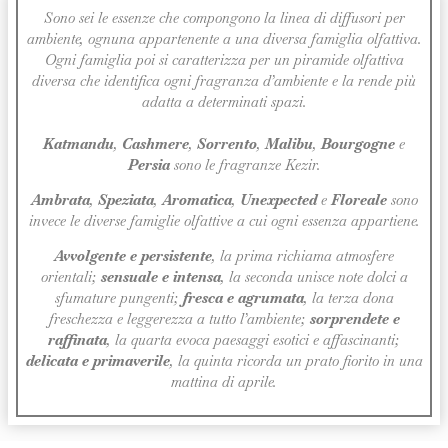
Sono sei le essenze che compongono la linea di diffusori per
ambiente, ognuna appartenente a una diversa famiglia olfattiva.
Ogni famiglia poi si caratterizza per un piramide olfattiva
diversa che identifica ogni fragranza d’ambiente e la rende più
adatta a determinati spazi.
Katmandu
,
Cashmere
,
Sorrento
,
Malibu
,
Bourgogne
e
Persia
sono le fragranze Kezir.
Ambrata
,
Speziata
,
Aromatica
,
Unexpected
e
Floreale
sono
invece le diverse famiglie olfattive a cui ogni essenza appartiene.
Avvolgente e persistente
, la prima richiama atmosfere
orientali;
sensuale e intensa
, la seconda unisce note dolci a
sfumature pungenti;
fresca e agrumata
, la terza dona
freschezza e leggerezza a tutto l’ambiente;
sorprendete e
raffinata
, la quarta evoca paesaggi esotici e affascinanti;
delicata e primaverile
, la quinta ricorda un prato fiorito in una
mattina di aprile.