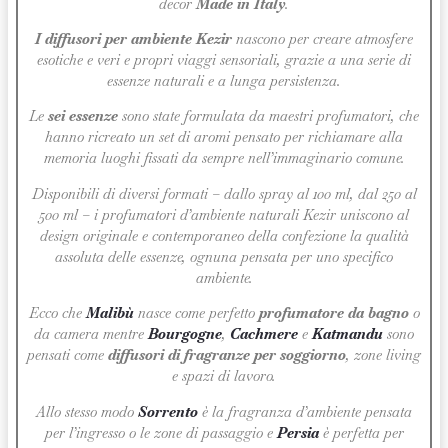
decor
Made in Italy
.
I diffusori per ambiente
Kezir
nascono per creare atmosfere
esotiche e veri e propri viaggi sensoriali, grazie a una serie di
essenze naturali e a lunga persistenza.
Le
sei essenze
sono state formulata da maestri profumatori, che
hanno ricreato un set di aromi pensato per richiamare alla
memoria luoghi fissati da sempre nell’immaginario comune.
Disponibili di diversi formati – dallo spray al 100 ml, dal 250 al
500 ml – i profumatori d’ambiente naturali Kezir uniscono al
design originale e contemporaneo della confezione la qualità
assoluta delle essenze, ognuna pensata per uno specifico
ambiente.
Ecco che
Malibù
nasce come perfetto
profumatore da bagno
o
da camera mentre
Bourgogne
,
Cachmere
e
Katmandu
sono
pensati come
diffusori di fragranze per soggiorno
, zone living
e spazi di lavoro.
Allo stesso modo
Sorrento
è la fragranza d’ambiente pensata
per l’ingresso o le zone di passaggio e
Persia
è perfetta per