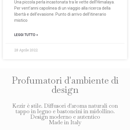
Una piccola perla incastonata tra le vette dell’Himalaya.
Per vent’anni capolinea di un viaggio alla ricerca della
libertà e dell’evasione. Punto di arrivo dell’itinerario
mistico
LEGGI TUTTO »
28 Aprile 2022
Profumatori d'ambiente naturali Kezir, fragranza
Diffusori d'ambiente naturali Kezir, fragranza
Accogliente
Avvolgente
Leggiadro
Intenso
Esotico
Bourgogne
Cashmere
Profumatori d'ambiente di
design
Kezir è stile. Diffusori d'aroma naturali con
tappo in legno e bastoncini in midollino.
Design moderno e autentico
Made in Italy